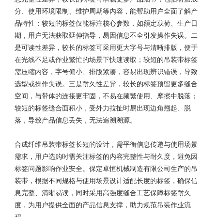
分、使用环境限制、维护周期等内容，能帮助用户全面了解产
品特性；较短的标签仅能标注核心参数，如额定载荷、生产日
期，用户无法获取延伸指导，易因信息不全引发操作失误。二
是可读性差异，较长的标签可采用更大字号与清晰排版，便于
在光线不足或作业繁忙的场景下快速读取；较短的吊装带标签
需压缩内容，字号偏小、排版紧凑，容易出现辨识错误，导致
选型或操作失误。三是耐久性差异，较长的标签预留更多缝合
空间，与带体的连接更牢固，不易在频繁使用、摩擦中脱落；
较短的标签缝合面积小，受外力拉扯时易出现边角翘起、脱
落，导致产品信息丢失，无法追溯溯源。
合成纤维吊装带
标签长短的设计，需平衡信息传递与使用场景
需求，用户选购时需关注标签的内容完整性与耐久度，避免因
标签问题影响作业安全。保定卓恒机械制造有限公司生产的吊
装带，根据不同规格与使用场景设计适配长度的标签，确保信
息完整、清晰易读，同时采用高强度缝合工艺保障标签耐久
度，为用户提供全面的产品信息支撑，助力规范吊装作业流
程。