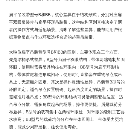
扁平吊装带型号
B和BB，核心差异在于结构形式，分别对应扁
平双眼吊装带与扁平环形吊装带，这种结构区别直接决定了两
者的操作方式与适配场景。清晰了解这些差异，能帮助用户根
据重物吊点与作业环境选择合适的起重吊装带。
大吨位扁平吊装带型号B和BB的区别，主要体现在三个方面。
先是结构形式差异，B型号为扁平双眼结构，带体两端缝制加固
环眼，使用时需将吊具钩挂在环眼内；BB型号为扁平环形结
构，带体首尾相连形成闭环，使用时可直接套在重物吊点或吊
具上，无需额外固定。其次是操作灵活性差异，
吊装带
B型号的
环眼固定，适合吊点位置明确、起吊角度固定的场景，操作时
需精准对准吊点；BB型号的环形结构可灵活调整套挂位置，适
合吊点分散、需多角度起吊的场景，操作更便捷。后是载荷分
布差异，B型号的载荷集中在两端环眼处，对环眼的缝制工艺要
求较高；BB型号的载荷均匀分布在带体圆周上，带体受力更均
衡，能减少局部磨损，延长使用寿命。