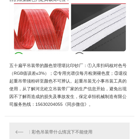
五十扁平吊装带
的颜色管理堪比印钞厂：①入库扫码核对色号
（RGB值误差≤3%）；②专用光谱仪每月检测褪色度；③退役
起重吊带须粉碎至颜色不可辨认。起重吊装无小事吊装工具的
使用，从了解河北屹立吊装带厂家的生产信息开始，避免出现
因不了解而造成的损失及事故发生，保定卓恒机械制造有限公
司服务热线：15630204055《同步微信》。
彩色吊装带什么情况下不能使用