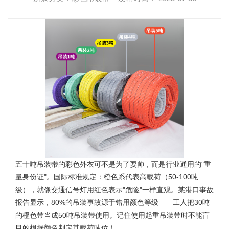
五十吨吊装带
的彩色外衣可不是为了耍帅，而是行业通用的"重
量身份证"。国际标准规定：橙色系代表高载荷（50-100吨
级），就像交通信号灯用红色表示"危险"一样直观。某港口事故
报告显示，80%的吊装事故源于错用颜色等级——工人把30吨
的橙色带当成50吨吊装带使用。记住使用起重吊装带时不能盲
目的根据颜色判定其载荷吨位！