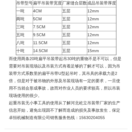
吊带型号
扁平吊装带宽度
厂家缝合层数
成品吊装带厚度
一吨
4CM
五层
12mm
两吨
5CM
五层
12mm
三吨
7.5CM
五层
12mm
五吨
9.5CM
五层
12mm
八吨
11.5CM
五层
12mm
十吨
14.5CM
五层
15mm
而使用两条
20吨扁平吊装带
起吊30吨的重物不是不可以，但是
需要对吊装现场以及吊装方式有着足够的了解才可以，因为吊
装带方式系数里的扁平吊带U型起吊时，其吊具的承载力是2
倍，但是对于被吊物的外形及吊装现场有一定的要求，一旦使
用不当就会形成事故，故而对作业人员的要求较高，所以吊装
现场使用的很少。
起重吊装无小事工具的使用从了解河北
屹立吊装带
厂家的生产
信息开始，避免出现因不了解而造成的损失及事故发生，保定
卓恒机械制造有限公司销售服务热线：15630204055