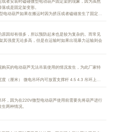
运或者安装时磕碰微型电动葫芦固定架的现象，因为虽然
掉落或是固定架变形。
微型电动葫芦如果在搬运时因为挤压或者磕碰发生了固定架
是固定在固定架上的，所以一旦外壳变形两者均会受到影
的原因却有很多，所以预防起来也是较为复杂的。而常见
定架其强度无论多高，但是在运输时如果出现暴力运输则会
子，避免出现运输造成的损失，而在此过程中220V电动
成的小
现购买的电动葫芦无法吊装使用的情况发生，为此厂家特
定孔眼 1.2 0.8 固定孔间距 8.5 整体长度 12.4 3 2.PA400/600/8000吊环尺寸 3
环，因为在220V微型电动葫芦使用前需要先将葫芦进行
发生两种情况。
所以在螺丝打紧固定时容易出现吊环变形，甚至无法打紧
发生。
件