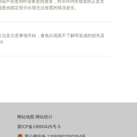
电动葫芦在使用时需要悬挂放置，而吊环内所放置的正是支
现悬挂固定部分出现无法放置的情况发生。
的间距在8.5厘米左右，其长度1.2厘米宽度8毫米左右，
吊环尺寸长度在12.5厘米宽度3厘米左右，以上数据因
方法及注意事项开始，避免出现因不了解而造成的损失及
5
网站地图
网站统计
冀ICP备19000425号-5
冀公网安备 13060802000354号