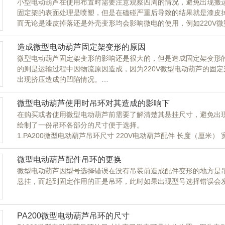
小型电动葫芦在使用布置时需要注意观察四周的情况，避免出现搬
固定架的表面处理是喷塑，但是在磕碰严重后导致的结果就是漆皮
而无论是漆皮掉落还是外壳变形均会影响微电的使用，例如220V
变形的情况，那么也会导致壳体内部出现挤压，因为电机和卷筒都
响，轻微时会
造成微型电动葫芦固定架变形的原因
微型电动葫芦固定架变形的影响还是很大的，但是造成固定架变形
的则是运输过程中因物流原因造成，因为220V微型电动葫芦的固
出现挤压造成的凹陷情况。
电动葫芦厂家提醒在二次运输微电时应将产品包装成厂家出厂时的样
葫芦包装内固定方式及外包装样式很重要，因为数据显示因运输造
微型电动葫芦使用时吊环对其造成的影响下
在购买或者使用微型电动葫芦前需要了解清楚其悬挂尺寸，避免出
绘制了一份吊环各部分的尺寸便于选择。
1.PA200微型电动葫芦吊环尺寸 220V电动葫芦配件 长度（厘米） 宽度（厘米） 微电吊环内可放置支撑杆 4.5 4.3 吊环上固
微型电动葫芦配件吊环的更换
微型电动葫芦因型号选择错误在没有吊装前造成配件变形的地方是吊
悬挂，而起到固定作用的正是吊环，此时如果出现型号选择错误会
1.吊环的可放置尺寸与支撑杆尺寸不符，但是相差的又不是太多，
螺丝的现象，此时胡乱的使用会出现固定不牢固而造成的吊装事故
PA200微型电动葫芦吊环的尺寸
2.除去吊环尺寸不合适以外，还会出现因固定螺丝长短而造成的配