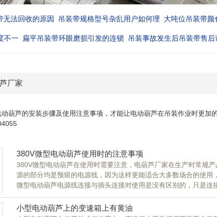
带无法回收的原因
吊装带规格型号杂乱用户如何理
大吨位吊装带颜
度不一
扁平吊装带环眼磨损引发的连锁
吊装事故发生后吊装带售后
厂家的
芦厂家
电动葫芦的安装步骤及使用注意事项，才能让电动葫芦在吊装作业时更加
4055
380V微型电动葫芦使用时的注意事项
380V微型电动葫芦在使用时需要注意，电葫芦厂家在生产时常规产
源的部分均是预留的电源线，因为这样更能适合大多数场合的使用
微型电动葫芦电源线连接与插头连接对使用是没有区别的，只是连
于作业现场及人员是有有不同要求的。因为插头可以直接连接在通
并且需要对连接的部分进行处理，避免出现漏电的现象。
小型电动葫芦上的变速箱上有黄油