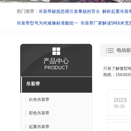
热门推荐：
吊装带破损忽视引发事故的导火
解析起重吊装
吊装带型号为何难像标准般统一
吊装带厂家解读5吨6米宽
吊装带吊装作业解析脱钩的核心
不按规定作业吊装带生产
电动葫
产品中心
PRODUCT
只有了解微型
热线：1563020
吊装带
2023
白色吊装带
05-20
彩色吊装带
起重吊装带