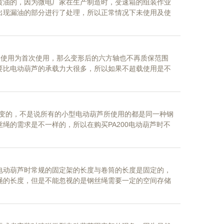
黄油的，因为微电厂家在生产制造时，变速箱的组装作业
出现漏油的部分进行了处理，所以正常情况下未使用及使
时严丝合缝，还会在特别的部分增加密封圈，以保证机器正常
此次使用为首次使用，那么变形后的六方轴也不再质保范围
要比电动葫芦的承载力大很多，所以如果不超载使用是不
起到连接作用及承载受力的钢丝绳，所以在吊装作业时作
是不会出现变
改变的，不是说所有的小型电动葫芦所使用的都是同一种钢
绳的需求是不一样的，所以在购买PA200电动葫芦时不
会分为四种，因为钢丝绳粗度发生变化后，缠绕时使用的
芦在使用时所占
电动葫芦时常规的固定架的长度与卷筒的长度是固定的，
绳的长度，但是不能忽视的是钢丝绳需要一定的空间存储
厂家不仅需要改变固定架的尺寸，还需要改变卷筒的尺寸，
装时孔眼的位置及距离，避免出