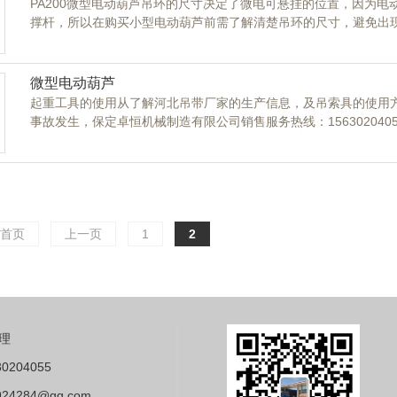
PA200微型电动葫芦吊环的尺寸决定了微电可悬挂的位置，因为
撑杆，所以在购买小型电动葫芦前需了解清楚吊环的尺寸，避免出
目前微型电动葫芦厂家生产的PA200型起吊工具的吊环尺寸，其孔眼
可放置的支撑杆的尺寸宽度在4.7厘米高度在4.3厘米左右，整体的
微型电动葫芦
起重工具的使用从了解河北吊带厂家的生产信息，及吊索具的使用
事故发生，保定卓恒机械制造有限公司销售服务热线：1563020405
首页
上一页
1
2
理
0204055
24284@qq.com