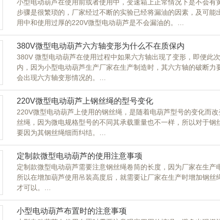
小型电动葫芦在使用前或者使用中，变速箱上正常情况下是不会有
步骤是很繁琐的，厂家经过不断的实验已经将漏油的因素，及可能
用中和使用过厚的220V微型电动葫芦是不会漏油的。
220V12米电动葫芦在组装变速箱时，不仅需要各个零配件放置
运作后，黄油不会通过缝隙渗漏出来，并且在组装完成后
380V微型电动葫芦六方轴变形为什么不在质保内
380V 微型电动葫芦在使用过程中如果六方轴出现了变形，即便
内，因为小型电动葫芦生产厂家在生产制造时，其六方轴的破断力
会出现六方轴变形情况的。
六方轴在微型电动葫芦里的作用是放置卷筒，而卷筒上缠绕的正是
为钢材质的六方轴，如果不出现超吨位使用且超出很多时，六方轴
220V微型电动葫芦上钢丝绳的型号变化
220V微型电动葫芦上使用的钢丝绳，是随着电葫芦型号的变化而
丝绳，因为微电规格型号的不同其承载重量也不一样，所以对于钢丝
要因为其钢丝绳细而纠结。
电动葫芦在长度相同规格型号不同的情况下，缠绕钢丝绳的卷筒就
卷筒也会发生变化，钢丝绳粗度越粗需要的卷筒越大，微型电动葫
定制款微型电动葫芦的使用注意事项
定制款微型电动葫芦需要注意钢丝绳卷筒的长度，因为厂家在生产
所以在增加葫芦使用吊装高度后，就需要让厂家在生产时增加钢丝
才可以。
所以定制220V微型电动葫芦如果是增加钢丝绳的使用长度，那么
所以在定制电动葫芦前，要了解清楚成品吊具的外观尺寸，以及安
小型电动葫芦布置时的注意事项