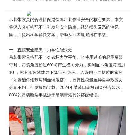
吊装带索具
的合理搭配是保障吊装作业安全的核心要素。本文
将深入分析搭配不当引发的安全隐患、经济损失及系统性风
险，并提出科学解决方案，帮助从业者规避潜在事故。
一、直接安全隐患：力学性能失效
吊装带索具搭配不当会破坏力学平衡。当使用过长的起重吊装
带时，吊装角度超过60°将产生横向分力，实测显示角度每增加
10°，索具实际承载力下降15%-20%。若混用不同材质的索具
（如聚酯纤维带与钢丝绳混搭），因弹性模量差异会导致应力
分布不均，引发局部过载。2024年某港口事故调查报告显示，
80%的吊装断裂事故源于吊装带索具的搭配错误。