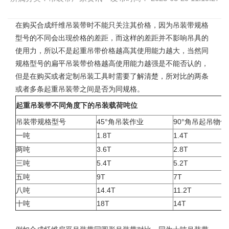
在购买合成纤维
吊装带
时不能只关注其价格，因为吊装带规格
型号的不同会出现价格的差距，而这样的差距并不影响吊具的
使用力，所以不是起重吊带价格越高其使用能力越大，当然同
规格型号的扁平吊装带价格越高使用能力越强是不能否认的，
但是在购买或者定制吊装工具时需要了解清楚，所对比的两条
或者多条起重吊装带之间是否为同规格。
起重吊装带不同角度下的吊装载荷吨位
吊装带规格型号
45°角吊装作业
90°角吊起吊物体
一吨
1.8T
1.4T
两吨
3.6T
2.8T
三吨
5.4T
5.2T
五吨
9T
7T
八吨
14.4T
11.2T
十吨
18T
14T