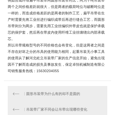
例如合成纤维扁平吊装带同
圆形吊装带
对比，同为十吨吊装带
两个之间价格差距就很大，但是两者的载荷吨位与破断吨位是
一样的，而造成价格差距的是两者的制作工艺，扁平吊带在生
产时需要先将工业丝进行编织成带后再进行缝合工艺，而圆形
吊带则分为两步，需要先用工业丝编织外带皮也就是保护承载
芯的保护套，然后再在带皮内使用纤维工业丝缠绕出内部承载
芯。
所以
吊带规格型号
的不同价格也会有变化，但是这两者之间是
不存在好坏之分的吊具的使用能力相同，起重吊装无小事工具
的使用从了解河北屹立吊装带厂家的生产信息开始，避免出现
因不了解而造成的损失及事故发生，保定卓恒机械制造有限公
司销售服务热线：15630204055
圆形吊装带为什么有的却不是圆的
吊装带厂家不同会让吊带出现哪些变化