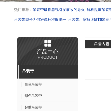
热门推荐：
吊装带破损忽视引发事故的导火
解析起重吊装
吊装带型号为何难像标准般统一
吊装带厂家解读5吨6米宽
吊装带吊装作业解析脱钩的核心
不按规定作业吊装带生产
详情内容
产品中心
PRODUCT
吊装带
白色吊装带
彩色吊装带
起重吊装带