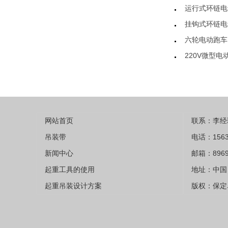
运行式环链电
挂钩式环链电
六轮电动跑车
220V微型电
网站首页
联系：李经
吊装带
电话：1563
新闻中心
邮箱：8969
起重工具的使用
地址：中国 
起重吊装设计方案
版权：保定