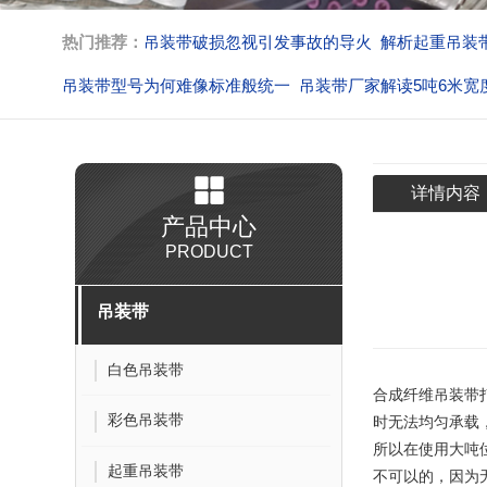
热门推荐：
吊装带破损忽视引发事故的导火
解析起重吊装
吊装带型号为何难像标准般统一
吊装带厂家解读5吨6米宽
吊装带吊装作业解析脱钩的核心
不按规定作业吊装带生产
详情内容
产品中心
PRODUCT
吊装带
白色吊装带
合成纤维吊装带
彩色吊装带
时无法均匀承载
所以在使用大吨
起重吊装带
不可以的，因为