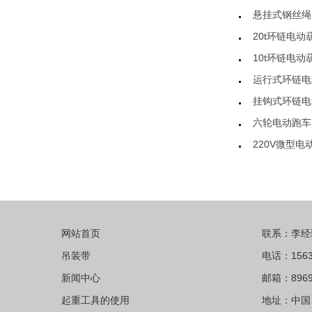
悬挂式钢丝绳
20t环链电动
10t环链电动
运行式环链电
挂钩式环链电
六轮电动跑车
220V微型电
网站首页
联系：李经
吊装带
电话：1563
新闻中心
邮箱：8969
起重工具的使用
地址：中国 