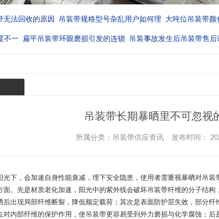
带无法回收的原因
吊装带规格型号杂乱用户如何理
大吨位吊装带颜
度不一
扁平吊装带环眼磨损引发的连锁
吊装事故发生后吊装带售后
厂家的
吊装带长期暴晒里不可忽视
所属分类：吊装带供应资讯 发布时间： 2026-04-
阳光下，会加速自身性能衰减，埋下安全隐患，使用者需重视暴晒对吊装
方面。先是材质老化加速，阳光中的紫外线会破坏吊装带纤维的分子结构
晒后出现局部纤维断裂，降低额定载荷；其次是表面防护层失效，部分纤
去对内部纤维的保护作用，使吊装带更容易受到外力磨损与化学腐蚀；后