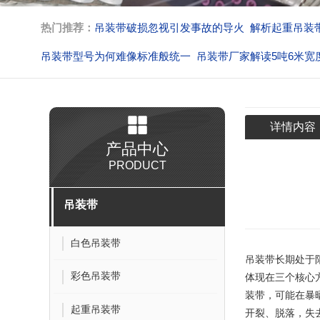
热门推荐：
吊装带破损忽视引发事故的导火
解析起重吊装
吊装带型号为何难像标准般统一
吊装带厂家解读5吨6米宽
吊装带吊装作业解析脱钩的核心
不按规定作业吊装带生产
详情内容
产品中心
PRODUCT
吊装带
白色吊装带
吊装带
长期处于
彩色吊装带
体现在三个核心
装带，可能在暴
起重吊装带
开裂、脱落，失