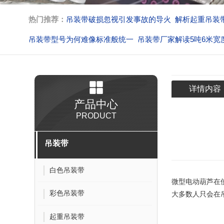
热门推荐：
解析起重吊装带无法回收的原因
吊装带规格型
吊装带厂家解读5吨6米宽度不一
扁平吊装带环眼磨损引发
不按规定作业吊装带生产厂家的
吊装带破损忽视引发事故
详情内容
产品中心
PRODUCT
吊装带
白色吊装带
微型电动葫芦
在
彩色吊装带
大多数人只会在
起重吊装带