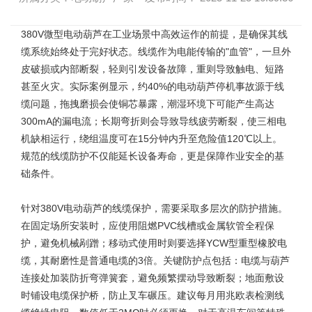
380V微型电动葫芦
在工业场景中高效运作的前提，是确保其线
缆系统始终处于完好状态。线缆作为电能传输的"血管"，一旦外
皮破损或内部断裂，轻则引发设备故障，重则导致触电、短路
甚至火灾。实际案例显示，约40%的电动葫芦停机事故源于线
缆问题，拖拽磨损会使铜芯暴露，潮湿环境下可能产生高达
300mA的漏电流；长期弯折则会导致导线疲劳断裂，使三相电
机缺相运行，绕组温度可在15分钟内升至危险值120℃以上。
规范的线缆防护不仅能延长设备寿命，更是保障作业安全的基
础条件。
针对
380V电动葫芦
的线缆保护，需要采取多层次的防护措施。
在固定场所安装时，应使用阻燃PVC线槽或金属软管全程保
护，避免机械剐蹭；移动式使用时则要选择YCW型重型橡胶电
缆，其耐磨性是普通电缆的3倍。关键防护点包括：电缆与葫芦
连接处加装防折弯弹簧套，避免频繁摆动导致断裂；地面敷设
时铺设电缆保护桥，防止叉车碾压。建议每月用兆欧表检测线