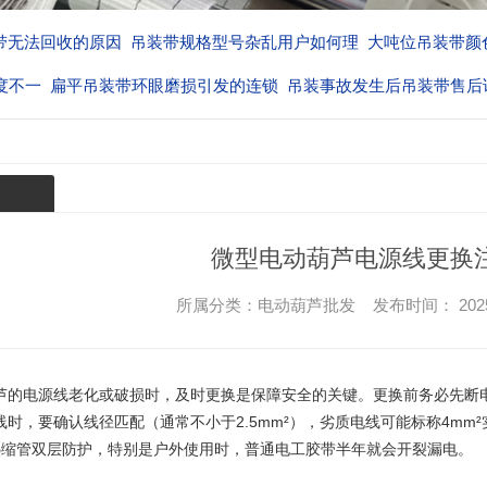
带无法回收的原因
吊装带规格型号杂乱用户如何理
大吨位吊装带颜
度不一
扁平吊装带环眼磨损引发的连锁
吊装事故发生后吊装带售后
厂家的
微型电动葫芦电源线更换
所属分类：电动葫芦批发 发布时间： 2025-08-
芦
的电源线老化或破损时，及时更换是保障安全的关键。更换前务必先断
时，要确认线径匹配（通常不小于2.5mm²），劣质电线可能标称4mm
热缩管双层防护，特别是户外使用时，普通电工胶带半年就会开裂漏电。