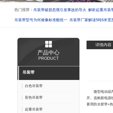
热门推荐：
吊装带破损忽视引发事故的导火
解析起重吊装
吊装带型号为何难像标准般统一
吊装带厂家解读5吨6米宽
吊装带吊装作业解析脱钩的核心
不按规定作业吊装带生产
详情内容
产品中心
PRODUCT
吊装带
白色吊装带
微型电动葫
彩色吊装带
开。选购新电源线
要用防水胶带+
起重吊装带