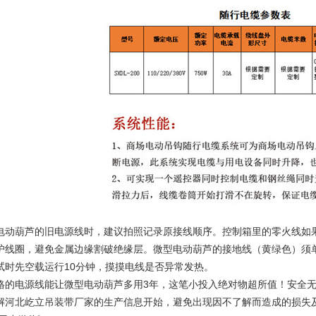
电动葫芦
的旧电源线时，建议拍照记录原接线顺序。控制箱里的零火线如
护线圈，避免金属边缘割破绝缘层。微型电动葫芦的接地线（黄绿色）须
试时先空载运行10分钟，摸摸电线是否异常发热。
电源线能让微型电动葫芦多用3年，这笔小投入绝对物超所值！安全无
解河北屹立
吊装带厂家
的生产信息开始，避免出现因不了解而造成的损失