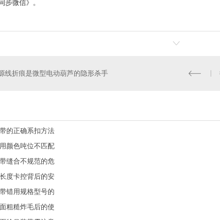
5《同步微信》。
源线折痕是微型电动葫芦的隐形杀手
带的正确系扣方法
用颜色吨位不匹配
带缝合不规范的危
长度卡控背后的安
带错用规格型号的
面粗糙炸毛后的使