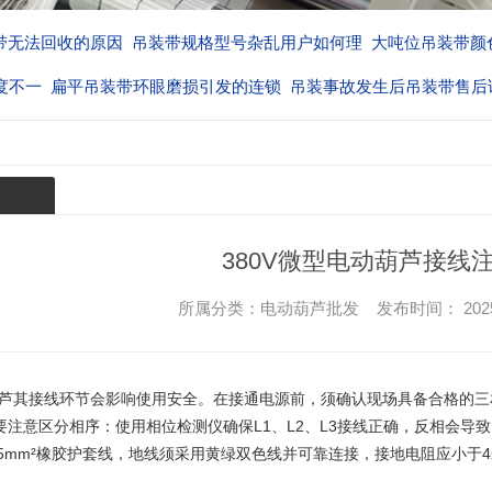
带无法回收的原因
吊装带规格型号杂乱用户如何理
大吨位吊装带颜
度不一
扁平吊装带环眼磨损引发的连锁
吊装事故发生后吊装带售后
厂家的
380V微型电动葫芦接线
所属分类：电动葫芦批发 发布时间： 2025-11-
芦
其接线环节会影响使用安全。在接通电源前，须确认现场具备合格的三相五线
要注意区分相序：使用相位检测仪确保L1、L2、L3接线正确，反相会导
+2×1.5mm²橡胶护套线，地线须采用黄绿双色线并可靠连接，接地电阻应小