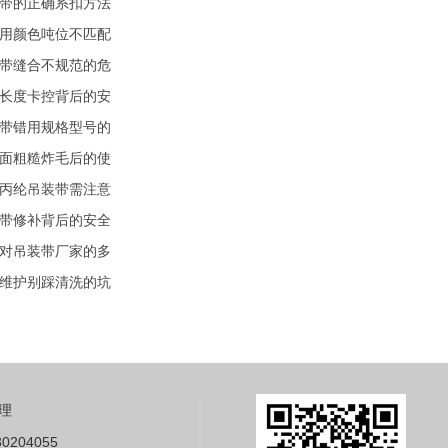
带的正确系扣方法
用颜色吨位不匹配
带缝合不规范的危
长度卡控背后的安
带错用规格型号的
面粗糙炸毛后的使
丙纶吊装带需注意
带修补背后的安全
对吊装带厂家的多
维护别踩清洗的坑
理
0204055