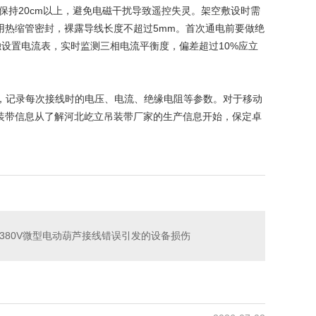
保持20cm以上，避免电磁干扰导致遥控失灵。架空敷设时需
用热缩管密封，裸露导线长度不超过5mm。首次通电前要做绝
独设置电流表，实时监测三相电流平衡度，偏差超过10%应立
度，记录每次接线时的电压、电流、绝缘电阻等参数。对于移动
装带信息从了解河北屹立吊装带厂家的生产信息开始，
保定卓
380V微型电动葫芦接线错误引发的设备损伤