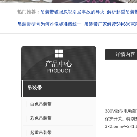
热门推荐：
吊装带破损忽视引发事故的导火
解析起重吊装
吊装带型号为何难像标准般统一
吊装带厂家解读5吨6米宽
吊装带吊装作业解析脱钩的核心
不按规定作业吊装带生产
详情内容
产品中心
PRODUCT
吊装带
白色吊装带
380V微型电动葫
彩色吊装带
保护开关。特别
3×2.5mm²
起重吊装带