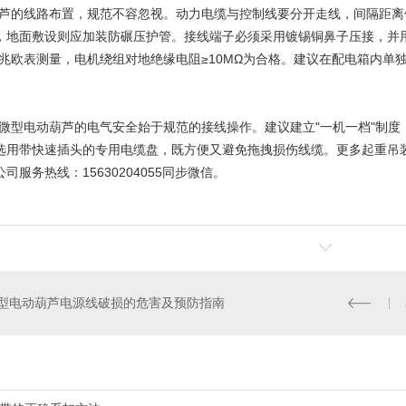
葫芦
的线路布置，规范不容忽视。动力电缆与控制线要分开走线，间隔距离
，地面敷设则应加装防碾压护管。接线端子必须采用镀锡铜鼻子压接，并
V兆欧表测量，电机绕组对地绝缘电阻≥10MΩ为合格。建议在配电箱内单
0V微型电动葫芦的电气安全始于规范的接线操作。建议建立"一机一档"制
选用带快速插头的专用电缆盘，既方便又避免拖拽损伤线缆。更多起重吊
公司
服务热线：15630204055同步微信。
型电动葫芦电源线破损的危害及预防指南