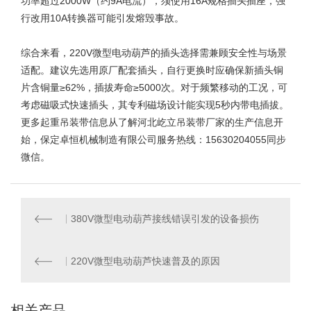
功率超过2000W（约9A电流），须使用16A规格插头插座，强
行改用10A转换器可能引发熔毁事故。
综合来看，220V微型电动葫芦的插头选择需兼顾安全性与场景
适配。建议先选用原厂配套插头，自行更换时应确保新插头铜
片含铜量≥62%，插拔寿命≥5000次。对于频繁移动的工况，可
考虑磁吸式快速插头，其专利磁场设计能实现5秒内带电插拔。
更多起重吊装带信息从了解河北屹立
吊装带厂家
的生产信息开
始，保定卓恒机械制造有限公司服务热线：15630204055同步
微信。
380V微型电动葫芦接线错误引发的设备损伤
220V微型电动葫芦快速普及的原因
相关产品