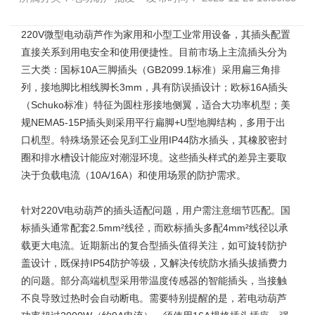
220V微型电动葫芦
作为家用和小型工业常用设备，其插头配置
直接关系到用电安全和使用便捷性。目前市场上主流插头分为
三大类：国标10A三脚插头（GB2099.1标准）采用扁三角排
列，接地脚比相线脚长3mm，具有防误插设计；欧标16A插头
（Schuko标准）特征为圆柱形接地侧翼，适合大功率机型；美
规NEMA5-15P插头则采用平行扁脚+U型地脚结构，多用于出
口机型。特殊场景还会见到工业用IP44防水插头，其橡胶密封
圈和排水槽设计能应对潮湿环境。这些插头样式的差异主要取
决于负载电流（10A/16A）和使用场景的防护需求。
针对
220V电动葫芦
的插头适配问题，用户需注意细节匹配。国
标插头通常配套2.5mm²线径，而欧标插头多配4mm²线径以承
载更大电流。近期新出的复合型插头值得关注，如可旋转防护
盖设计，既保持IP54防护等级，又解决传统防水插头拔插费力
的问题。部分高端机型采用带温度传感器的智能插头，当接触
不良导致过热时会自动断电。需要特别提醒的是，若电动葫芦