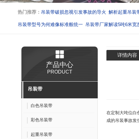
热门推荐：
吊装带破损忽视引发事故的导火
解析起重吊装
吊装带型号为何难像标准般统一
吊装带厂家解读5吨6米宽
吊装带吊装作业解析脱钩的核心
不按规定作业吊装带生产
详情内容
产品中心
PRODUCT
吊装带
白色吊装带
在定制
大吨位白
彩色吊装带
成的吊装事故发
起重吊装带