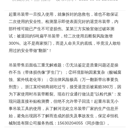
起重吊装带
一旦投入使用，就像拆封的急救包，谁也不敢保证
二次使用的安全性。检测显示即使表面完好的退货吊装带，内
部纤维可能已产生不可逆损伤。某第三方实验室做过破坏测
试：被退回的5吨扁平吊装带，经二次使用后断裂风险激增
300%。这不是商家抠门，而是人命关天的底线，毕竟没人敢给
用过的安全带做"翻新"！
吊装带
售后面临三重无解难题：①无法鉴定是质量问题还是操
作不当（带体损伤像"罗生门"）；②环境影响因素复杂（酸碱腐
蚀、紫外线老化等）；③法律风险极高（万一翻新带出事要负
刑责）。浙江某经销商就吃过亏，接受退货后被索赔380万，因
为下家使用时吊装带断裂。现在行业通行做法是"以检代换"：发
现问题直接补贴检测费，但绝不允许带子回流！起重吊装无小
事吊装工具的使用，从了解河北屹立
吊装带厂家
的生产信息开
始，避免出现因不了解而造成的损失及事故发生，保定卓恒机
械制造有限公司服务热线：15630204055《同步微信》。